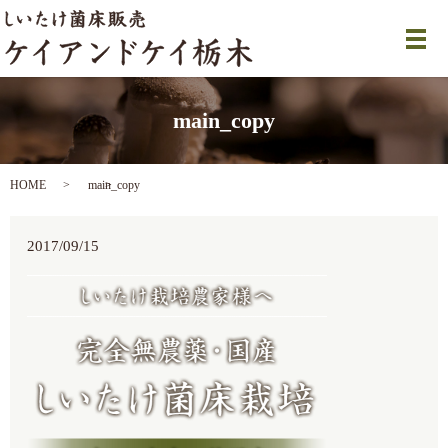
メ
main_copy
HOME
main_copy
2017/09/15