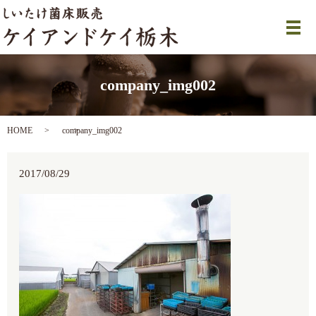
メ
company_img002
HOME
company_img002
2017/08/29